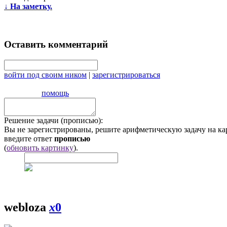
↓
На заметку.
Оставить комментарий
войти под своим ником
|
зарегистрироваться
помощь
Решение задачи (прописью):
Вы не зарегистрированы, решите арифметическую задачу на ка
введите ответ
прописью
(
обновить картинку
).
webloza
x
0