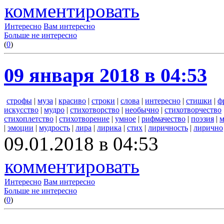
комментировать
Интересно
Вам интересно
Больше не интересно
(
0
)
09 января 2018 в 04:53
строфы
|
муза
|
красиво
|
строки
|
слова
|
интересно
|
стишки
|
ф
искусство
|
мудро
|
стихотворство
|
необычно
|
стихотворчество
стихоплетство
|
стихотворение
|
умное
|
рифмачество
|
поэзия
|
м
|
эмоции
|
мудрость
|
лира
|
лирика
|
стих
|
лиричность
|
лирично
09.01.2018 в 04:53
комментировать
Интересно
Вам интересно
Больше не интересно
(
0
)