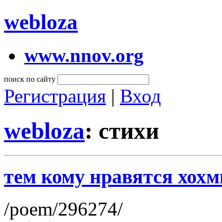
webloza
www.nnov.org
поиск по сайту
Регистрация
|
Вход
webloza
: стихи
тем кому нравятся хохм
/poem/296274/