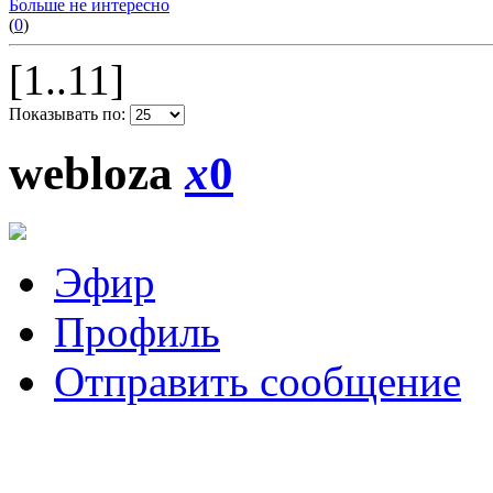
Больше не интересно
(
0
)
[1..11]
Показывать по:
webloza
x
0
Эфир
Профиль
Отправить сообщение