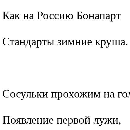
Как на Россию Бонапарт
Стандарты зимние круша.
Сосульки прохожим на го
Появление первой лужи,