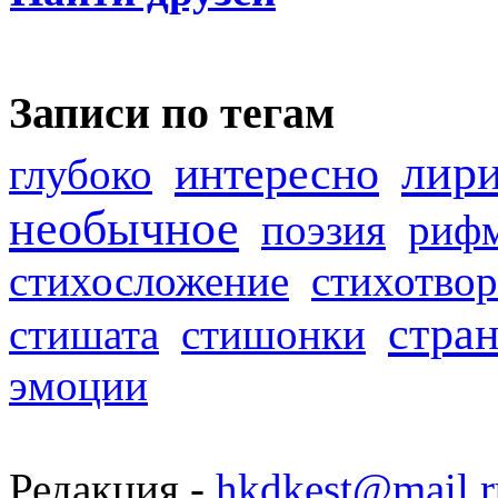
Записи по тегам
лир
интересно
глубоко
необычное
поэзия
риф
стихосложение
стихотвор
стра
стишата
стишонки
эмоции
Редакция -
hkdkest@mail.r