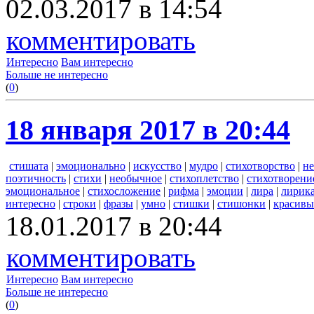
02.03.2017 в 14:54
комментировать
Интересно
Вам интересно
Больше не интересно
(
0
)
18 января 2017 в 20:44
стишата
|
эмоционально
|
искусство
|
мудро
|
стихотворство
|
н
поэтичность
|
стихи
|
необычное
|
стихоплетство
|
стихотворени
эмоциональное
|
стихосложение
|
рифма
|
эмоции
|
лира
|
лирик
интересно
|
строки
|
фразы
|
умно
|
стишки
|
стишонки
|
красивы
18.01.2017 в 20:44
комментировать
Интересно
Вам интересно
Больше не интересно
(
0
)