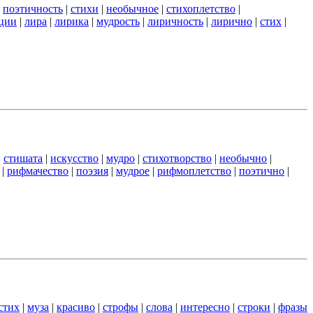
|
поэтичность
|
стихи
|
необычное
|
стихоплетство
|
ции
|
лира
|
лирика
|
мудрость
|
лиричность
|
лирично
|
стих
|
|
стишата
|
искусство
|
мудро
|
стихотворство
|
необычно
|
|
рифмачество
|
поэзия
|
мудрое
|
рифмоплетство
|
поэтично
|
стих
|
муза
|
красиво
|
строфы
|
слова
|
интересно
|
строки
|
фразы