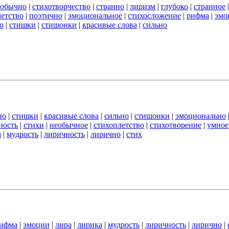
еобычно
|
стихотворчество
|
странно
|
лиризм
|
глубоко
|
странное
етство
|
поэтично
|
эмоциональное
|
стихосложение
|
рифма
|
эмо
о
|
стишки
|
стишонки
|
красивые слова
|
сильно
но
|
стишки
|
красивые слова
|
сильно
|
стишонки
|
эмоционально
ность
|
стихи
|
необычное
|
стихоплетство
|
стихотворение
|
умное
а
|
мудрость
|
лиричность
|
лирично
|
стих
ифма
|
эмоции
|
лира
|
лирика
|
мудрость
|
лиричность
|
лирично
|