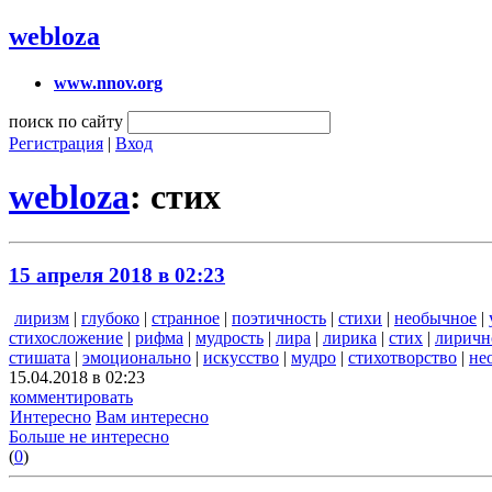
webloza
www.nnov.org
поиск по сайту
Регистрация
|
Вход
webloza
: стих
15 апреля 2018 в 02:23
лиризм
|
глубоко
|
странное
|
поэтичность
|
стихи
|
необычное
|
стихосложение
|
рифма
|
мудрость
|
лира
|
лирика
|
стих
|
лиричн
стишата
|
эмоционально
|
искусство
|
мудро
|
стихотворство
|
не
15.04.2018 в 02:23
комментировать
Интересно
Вам интересно
Больше не интересно
(
0
)