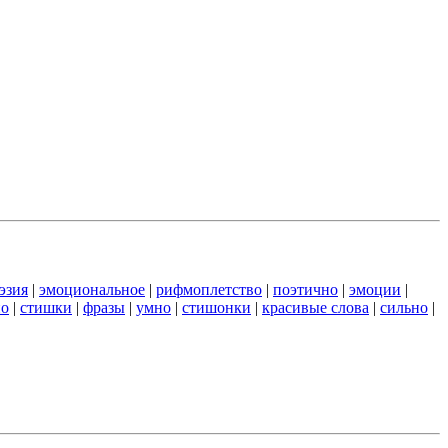
эзия
|
эмоциональное
|
рифмоплетство
|
поэтично
|
эмоции
|
но
|
стишки
|
фразы
|
умно
|
стишонки
|
красивые слова
|
сильно
|