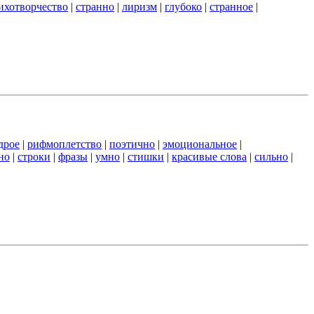
ихотворчество
|
странно
|
лиризм
|
глубоко
|
странное
|
дрое
|
рифмоплетство
|
поэтично
|
эмоциональное
|
но
|
строки
|
фразы
|
умно
|
стишки
|
красивые слова
|
сильно
|