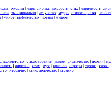
ифма
|
эмоции
|
лира
|
лирика
|
мудрость
|
стих
|
лиричность
|
лир
ишата
|
эмоционально
|
искусство
|
мудро
|
стихотворство
|
необы
е
|
умное
|
рифмачество
|
поэзия
|
мудрое
стихоплетство
|
стихотворение
|
умное
|
рифмачество
|
поэзия
|
му
ичность
|
лирично
|
стих
|
муза
|
красиво
|
строфы
|
строки
|
слова
ство
|
необычно
|
стихотворчество
|
странно