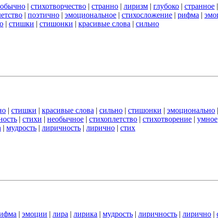
еобычно
|
стихотворчество
|
странно
|
лиризм
|
глубоко
|
странное
етство
|
поэтично
|
эмоциональное
|
стихосложение
|
рифма
|
эмо
о
|
стишки
|
стишонки
|
красивые слова
|
сильно
но
|
стишки
|
красивые слова
|
сильно
|
стишонки
|
эмоционально
ность
|
стихи
|
необычное
|
стихоплетство
|
стихотворение
|
умное
а
|
мудрость
|
лиричность
|
лирично
|
стих
ифма
|
эмоции
|
лира
|
лирика
|
мудрость
|
лиричность
|
лирично
|