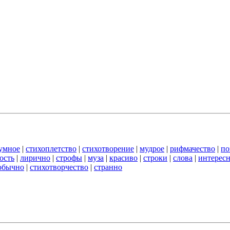
умное
|
стихоплетство
|
стихотворение
|
мудрое
|
рифмачество
|
по
ость
|
лирично
|
строфы
|
муза
|
красиво
|
строки
|
слова
|
интерес
обычно
|
стихотворчество
|
странно