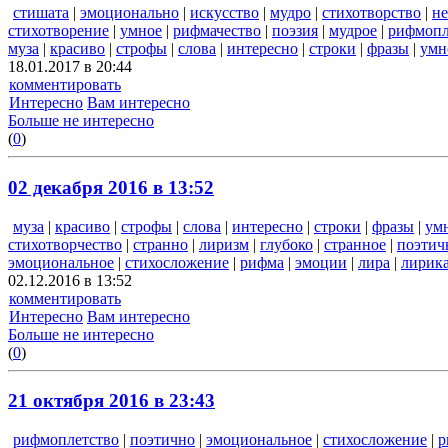
стишата
|
эмоционально
|
искусство
|
мудро
|
стихотворство
|
н
стихотворение
|
умное
|
рифмачество
|
поэзия
|
мудрое
|
рифмопл
муза
|
красиво
|
строфы
|
слова
|
интересно
|
строки
|
фразы
|
умн
18.01.2017 в 20:44
комментировать
Интересно
Вам интересно
Больше не интересно
(
0
)
02 декабря 2016 в 13:52
муза
|
красиво
|
строфы
|
слова
|
интересно
|
строки
|
фразы
|
ум
стихотворчество
|
странно
|
лиризм
|
глубоко
|
странное
|
поэтич
эмоциональное
|
стихосложение
|
рифма
|
эмоции
|
лира
|
лирик
02.12.2016 в 13:52
комментировать
Интересно
Вам интересно
Больше не интересно
(
0
)
21 октября 2016 в 23:43
рифмоплетство
|
поэтично
|
эмоциональное
|
стихосложение
|
р