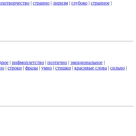
ихотворчество
|
странно
|
лиризм
|
глубоко
|
странное
|
дрое
|
рифмоплетство
|
поэтично
|
эмоциональное
|
но
|
строки
|
фразы
|
умно
|
стишки
|
красивые слова
|
сильно
|