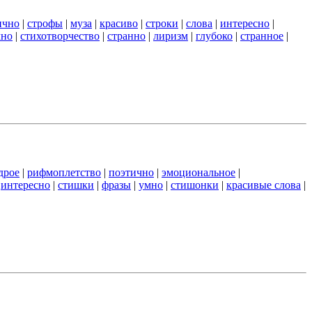
ично
|
строфы
|
муза
|
красиво
|
строки
|
слова
|
интересно
|
чно
|
стихотворчество
|
странно
|
лиризм
|
глубоко
|
странное
|
дрое
|
рифмоплетство
|
поэтично
|
эмоциональное
|
|
интересно
|
стишки
|
фразы
|
умно
|
стишонки
|
красивые слова
|