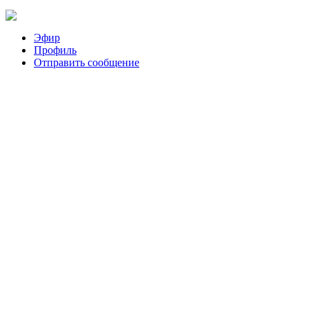
Эфир
Профиль
Отправить сообщение