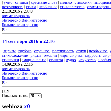
|
умно
|
стишки
|
красивые слова
|
сильно
|
стишонки
|
эмоциона
поэтичность
|
стихи
|
необычное
|
стихоплетство
|
стихотворени
21.10.2016 в 23:43
комментировать
Интересно
Вам интересно
Больше не интересно
(
0
)
14 сентября 2016 в 22:16
лиризм
|
глубоко
|
странное
|
поэтичность
|
стихи
|
необычное
|
стихосложение
|
рифма
|
эмоции
|
лира
|
лирика
|
мудрость
|
лир
стишонки
|
эмоционально
|
стишата
|
мудро
|
искусство
|
необыч
14.09.2016 в 22:16
комментировать
Интересно
Вам интересно
Больше не интересно
(
0
)
[1..9]
Показывать по:
webloza
x
0