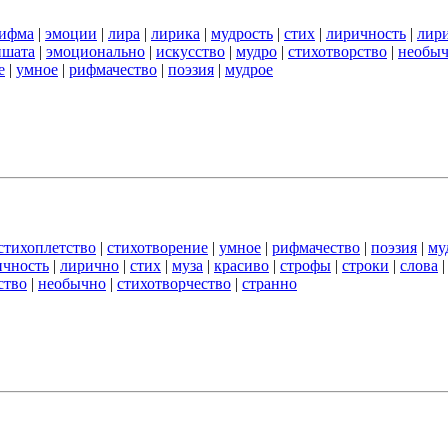
ифма
|
эмоции
|
лира
|
лирика
|
мудрость
|
стих
|
лиричность
|
лир
ишата
|
эмоционально
|
искусство
|
мудро
|
стихотворство
|
необы
е
|
умное
|
рифмачество
|
поэзия
|
мудрое
стихоплетство
|
стихотворение
|
умное
|
рифмачество
|
поэзия
|
му
ичность
|
лирично
|
стих
|
муза
|
красиво
|
строфы
|
строки
|
слова
ство
|
необычно
|
стихотворчество
|
странно