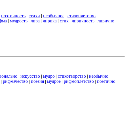
|
поэтичность
|
стихи
|
необычное
|
стихоплетство
|
фма
|
мудрость
|
лира
|
лирика
|
стих
|
лиричность
|
лирично
|
ионально
|
искусство
|
мудро
|
стихотворство
|
необычно
|
|
рифмачество
|
поэзия
|
мудрое
|
рифмоплетство
|
поэтично
|