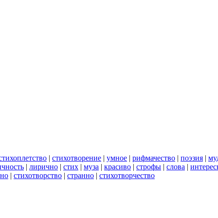
стихоплетство
|
стихотворение
|
умное
|
рифмачество
|
поэзия
|
му
ичность
|
лирично
|
стих
|
муза
|
красиво
|
строфы
|
слова
|
интерес
но
|
стихотворство
|
странно
|
стихотворчество