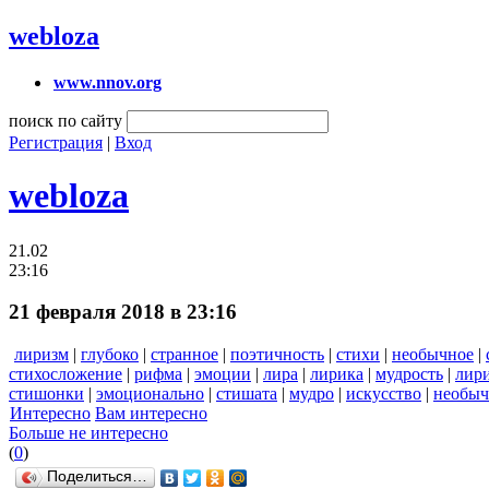
webloza
www.nnov.org
поиск по сайту
Регистрация
|
Вход
webloza
21.02
23:16
21 февраля 2018 в 23:16
лиризм
|
глубоко
|
странное
|
поэтичность
|
стихи
|
необычное
|
стихосложение
|
рифма
|
эмоции
|
лира
|
лирика
|
мудрость
|
лир
стишонки
|
эмоционально
|
стишата
|
мудро
|
искусство
|
необыч
Интересно
Вам интересно
Больше не интересно
(
0
)
Поделиться…