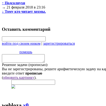
↑
Подсолнухи
→
21 февраля 2018 в 23:16
↓
Тому кто читает хохмы.
Оставить комментарий
войти под своим ником
|
зарегистрироваться
помощь
Решение задачи (прописью):
Вы не зарегистрированы, решите арифметическую задачу на ка
введите ответ
прописью
(
обновить картинку
).
webloza
x
0