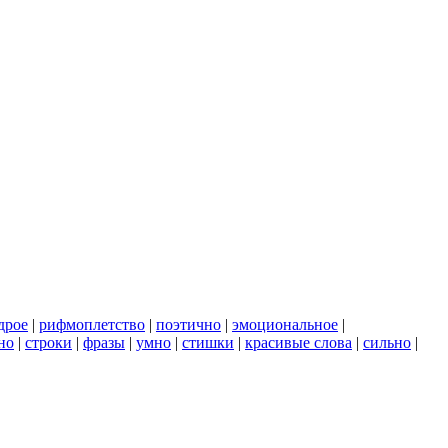
дрое
|
рифмоплетство
|
поэтично
|
эмоциональное
|
но
|
строки
|
фразы
|
умно
|
стишки
|
красивые слова
|
сильно
|