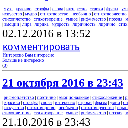
муза
|
красиво
|
строфы
|
слова
|
интересно
|
строки
|
фразы
|
ум
искусство
|
мудро
|
стихотворство
|
необычно
|
стихотворчество
стихоплетство
|
стихотворение
|
умное
|
рифмачество
|
поэзия
|
м
|
эмоции
|
лира
|
лирика
|
мудрость
|
лиричность
|
лирично
|
стих
02.12.2016 в 13:52
комментировать
Интересно
Вам интересно
Больше не интересно
(
0
)
21 октября 2016 в 23:43
рифмоплетство
|
поэтично
|
эмоциональное
|
стихосложение
|
р
|
красиво
|
строфы
|
слова
|
интересно
|
строки
|
фразы
|
умно
|
с
|
искусство
|
стихотворство
|
необычно
|
стихотворчество
|
стра
стихоплетство
|
стихотворение
|
умное
|
рифмачество
|
поэзия
|
м
21.10.2016 в 23:43