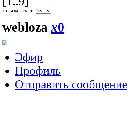
[1..9]
Показывать по:
webloza
x
0
Эфир
Профиль
Отправить сообщение