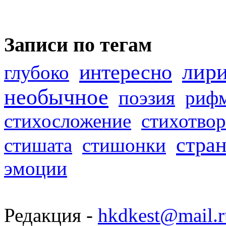
Записи по тегам
лир
интересно
глубоко
необычное
поэзия
риф
стихосложение
стихотвор
стра
стишата
стишонки
эмоции
Редакция -
hkdkest@mail.r