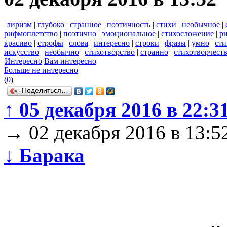
лиризм
|
глубоко
|
странное
|
поэтичность
|
стихи
|
необычное
|
рифмоплетство
|
поэтично
|
эмоциональное
|
стихосложение
|
р
красиво
|
строфы
|
слова
|
интересно
|
строки
|
фразы
|
умно
|
ст
искусство
|
необычно
|
стихотворство
|
странно
|
стихотворчест
Интересно
Вам интересно
Больше не интересно
(
0
)
Поделиться…
↑
05 декабря 2016 в 22:3
→
02 декабря 2016 в 13:5
↓
Барака