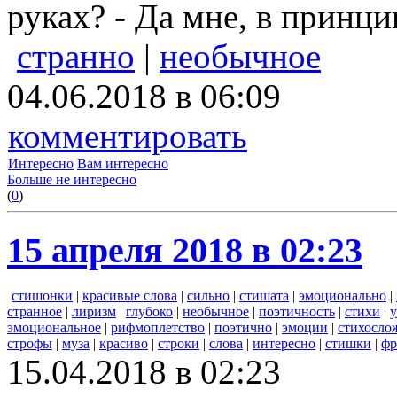
руках? - Да мне, в принци
странно
|
необычное
04.06.2018 в 06:09
комментировать
Интересно
Вам интересно
Больше не интересно
(
0
)
15 апреля 2018 в 02:23
стишонки
|
красивые слова
|
сильно
|
стишата
|
эмоционально
|
странное
|
лиризм
|
глубоко
|
необычное
|
поэтичность
|
стихи
|
эмоциональное
|
рифмоплетство
|
поэтично
|
эмоции
|
стихосло
строфы
|
муза
|
красиво
|
строки
|
слова
|
интересно
|
стишки
|
фр
15.04.2018 в 02:23