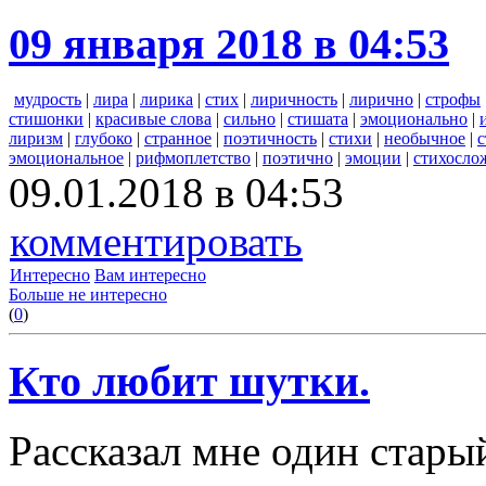
09 января 2018 в 04:53
мудрость
|
лира
|
лирика
|
стих
|
лиричность
|
лирично
|
строфы
стишонки
|
красивые слова
|
сильно
|
стишата
|
эмоционально
|
лиризм
|
глубоко
|
странное
|
поэтичность
|
стихи
|
необычное
|
с
эмоциональное
|
рифмоплетство
|
поэтично
|
эмоции
|
стихосло
09.01.2018 в 04:53
комментировать
Интересно
Вам интересно
Больше не интересно
(
0
)
Кто любит шутки.
Рассказал мне один стары