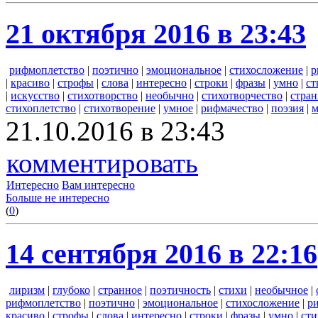
21 октября 2016 в 23:43
рифмоплетство
|
поэтично
|
эмоциональное
|
стихосложение
|
р
|
красиво
|
строфы
|
слова
|
интересно
|
строки
|
фразы
|
умно
|
с
|
искусство
|
стихотворство
|
необычно
|
стихотворчество
|
стра
стихоплетство
|
стихотворение
|
умное
|
рифмачество
|
поэзия
|
м
21.10.2016 в 23:43
комментировать
Интересно
Вам интересно
Больше не интересно
(
0
)
14 сентября 2016 в 22:16
лиризм
|
глубоко
|
странное
|
поэтичность
|
стихи
|
необычное
|
рифмоплетство
|
поэтично
|
эмоциональное
|
стихосложение
|
р
красиво
|
строфы
|
слова
|
интересно
|
строки
|
фразы
|
умно
|
ст