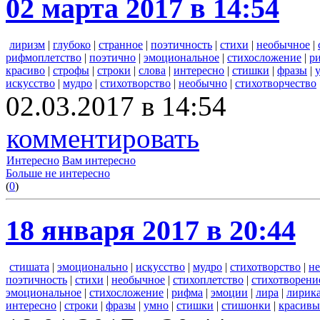
02 марта 2017 в 14:54
лиризм
|
глубоко
|
странное
|
поэтичность
|
стихи
|
необычное
|
рифмоплетство
|
поэтично
|
эмоциональное
|
стихосложение
|
р
красиво
|
строфы
|
строки
|
слова
|
интересно
|
стишки
|
фразы
|
искусство
|
мудро
|
стихотворство
|
необычно
|
стихотворчество
02.03.2017 в 14:54
комментировать
Интересно
Вам интересно
Больше не интересно
(
0
)
18 января 2017 в 20:44
стишата
|
эмоционально
|
искусство
|
мудро
|
стихотворство
|
н
поэтичность
|
стихи
|
необычное
|
стихоплетство
|
стихотворени
эмоциональное
|
стихосложение
|
рифма
|
эмоции
|
лира
|
лирик
интересно
|
строки
|
фразы
|
умно
|
стишки
|
стишонки
|
красивы