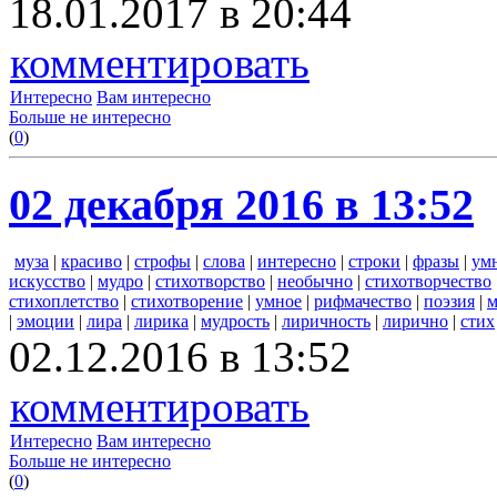
18.01.2017 в 20:44
комментировать
Интересно
Вам интересно
Больше не интересно
(
0
)
02 декабря 2016 в 13:52
муза
|
красиво
|
строфы
|
слова
|
интересно
|
строки
|
фразы
|
ум
искусство
|
мудро
|
стихотворство
|
необычно
|
стихотворчество
стихоплетство
|
стихотворение
|
умное
|
рифмачество
|
поэзия
|
м
|
эмоции
|
лира
|
лирика
|
мудрость
|
лиричность
|
лирично
|
стих
02.12.2016 в 13:52
комментировать
Интересно
Вам интересно
Больше не интересно
(
0
)