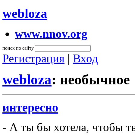
webloza
www.nnov.org
поиск по сайту
Регистрация
|
Вход
webloza
: необычное
интересно
- А ты бы хотела, чтобы т