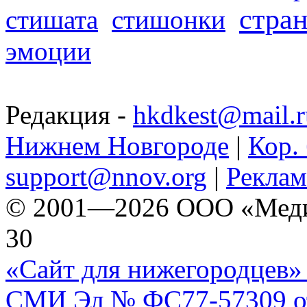
стра
стишата
стишонки
эмоции
Редакция -
hkdkest@mail.r
Нижнем Новгороде
|
Кор. 
support@nnov.org
|
Реклам
© 2001—2026 ООО «Медиа 
30
«Сайт для нижегородцев» 
СМИ Эл № ФС77-57309 от 