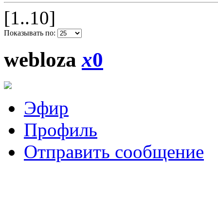
[1..10]
Показывать по:
webloza
x
0
Эфир
Профиль
Отправить сообщение