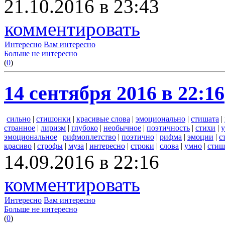
21.10.2016 в 23:43
комментировать
Интересно
Вам интересно
Больше не интересно
(
0
)
14 сентября 2016 в 22:16
сильно
|
стишонки
|
красивые слова
|
эмоционально
|
стишата
|
странное
|
лиризм
|
глубоко
|
необычное
|
поэтичность
|
стихи
|
эмоциональное
|
рифмоплетство
|
поэтично
|
рифма
|
эмоции
|
с
красиво
|
строфы
|
муза
|
интересно
|
строки
|
слова
|
умно
|
стиш
14.09.2016 в 22:16
комментировать
Интересно
Вам интересно
Больше не интересно
(
0
)