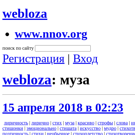
webloza
www.nnov.org
поиск по сайту
Регистрация
|
Вход
webloza
: муза
15 апреля 2018 в 02:23
лиричность
|
лирично
|
стих
|
муза
|
красиво
|
строфы
|
слова
|
и
стишонки
|
эмоционально
|
стишата
|
искусство
|
мудро
|
стихот
поэтичность
|
стихи
|
необычное
|
стихоплетство
|
стихотворени