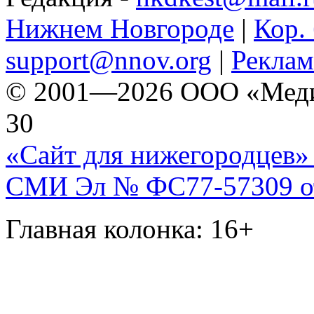
Нижнем Новгороде
|
Кор. 
support@nnov.org
|
Реклам
© 2001—2026 ООО «Медиа 
30
«Сайт для нижегородцев» 
СМИ Эл № ФС77-57309 от 
Главная колонка: 16+