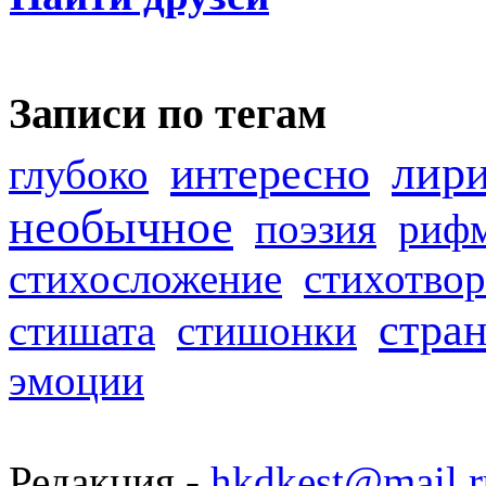
Записи по тегам
лир
интересно
глубоко
необычное
поэзия
риф
стихосложение
стихотвор
стра
стишата
стишонки
эмоции
Редакция -
hkdkest@mail.r