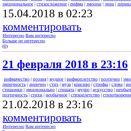
эмоциональное
|
стихосложение
|
рифма
|
эмоции
|
лира
|
лирик
15.04.2018 в 02:23
комментировать
Интересно
Вам интересно
Больше не интересно
(
0
)
21 февраля 2018 в 23:16
рифмачество
|
поэзия
|
мудрое
|
рифмоплетство
|
поэтично
|
эмо
лиричность
|
лирично
|
стих
|
муза
|
красиво
|
строфы
|
слова
|
ин
стишонки
|
эмоционально
|
стишата
|
мудро
|
искусство
|
необыч
поэтичность
|
стихи
|
необычное
|
стихоплетство
|
стихотворени
21.02.2018 в 23:16
комментировать
Интересно
Вам интересно