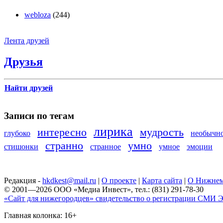
webloza
(244)
Лента друзей
Друзья
Найти друзей
Записи по тегам
лирика
интересно
мудрость
глубоко
необычн
странно
умно
стишонки
странное
умное
эмоции
Редакция -
hkdkest@mail.ru
|
О проекте
|
Карта сайта
|
О Нижнем
© 2001—2026 ООО «Медиа Инвест», тел.: (831) 291-78-30
«Сайт для нижегородцев» свидетельство о регистрации СМИ Эл
Главная колонка: 16+