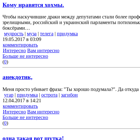
Кому нравятся хохмы.
Чтобы наскучившие драки между депутатами стали более про
зрелищными, российский и украинский парламенты потихонь
боксёрами…
мудрость
|
муза
|
телега
|
придумка
19.05.2017 в 03:09
комментировать
Интересно
Вам интересно
Больше не интересно
(
0
)
анекдотик,
Меня просто убивает фраза: "Ты хорошо подумала?". Да откуда 
угар
|
придумка
|
острота
|
загибон
12.04.2017 в 14:21
комментировать
Интересно
Вам интересно
Больше не интересно
(
0
)
одна такая вот шутка!