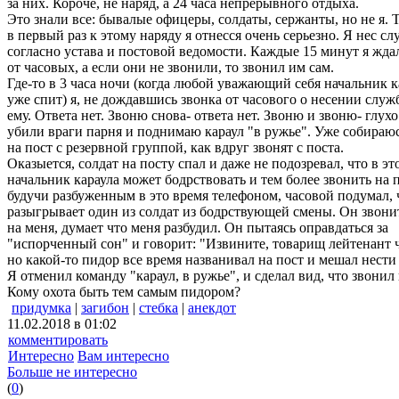
за них. Короче, не наряд, а 24 часа непрерывного отдыха.
Это знали все: бывалые офицеры, солдаты, сержанты, но не я. Т
в первый раз к этому наряду я отнесся очень серьезно. Я нес сл
согласно устава и постовой ведомости. Каждые 15 минут я жда
от часовых, а если они не звонили, то звонил им сам.
Где-то в 3 часа ночи (когда любой уважающий себя начальник к
уже спит) я, не дождавшись звонка от часового о несении служ
ему. Ответа нет. Звоню снова- ответа нет. Звоню и звоню- глух
убили враги парня и поднимаю караул "в ружье". Уже собираю
на пост с резервной группой, как вдруг звонят с поста.
Оказыется, солдат на посту спал и даже не подозревал, что в эт
начальник караула может бодрствовать и тем более звонить на п
будучи разбуженным в это время телефоном, часовой подумал, 
разыгрывает один из солдат из бодрствующей смены. Он звонит
на меня, думает что меня разбудил. Он пытаясь оправдаться за
"испорченный сон" и говорит: "Извините, товарищ лейтенант ч
но какой-то пидор все время названивал на пост и мешал нести
Я отменил команду "караул, в ружье", и сделал вид, что звонил 
Кому охота быть тем самым пидором?
придумка
|
загибон
|
стебка
|
анекдот
11.02.2018 в 01:02
комментировать
Интересно
Вам интересно
Больше не интересно
(
0
)