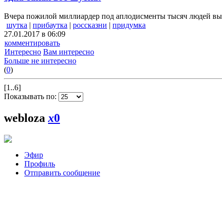
Вчера пожилой миллиардер под аплодисменты тысяч людей выгн
шутка
|
прибаутка
|
россказни
|
придумка
27.01.2017 в 06:09
комментировать
Интересно
Вам интересно
Больше не интересно
(
0
)
[1..6]
Показывать по:
webloza
x
0
Эфир
Профиль
Отправить сообщение