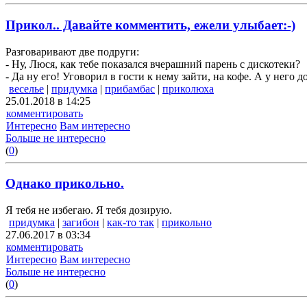
Прикол.. Давайте комментить, ежели улыбает:-)
Разговаривают две подруги:
- Ну, Люся, как тебе показался вчерашний парень с дискотеки?
- Да ну его! Уговорил в гости к нему зайти, на кофе. А у него 
веселье
|
придумка
|
прибамбас
|
приколюха
25.01.2018 в 14:25
комментировать
Интересно
Вам интересно
Больше не интересно
(
0
)
Однако прикольно.
Я тебя не избегаю. Я тебя дозирую.
придумка
|
загибон
|
как-то так
|
прикольно
27.06.2017 в 03:34
комментировать
Интересно
Вам интересно
Больше не интересно
(
0
)