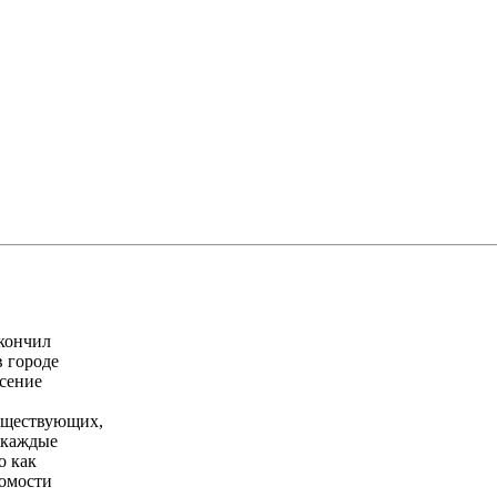
акончил
в городе
есение
существующих,
а каждые
о как
домости