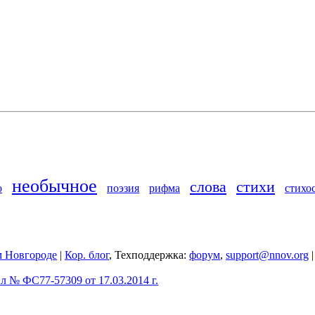
необычное
слова
стихи
о
поэзия
рифма
стихо
 Новгороде
|
Кор. блог
, Техподдержка:
форум
,
support@nnov.org
 № ФС77-57309 от 17.03.2014 г.