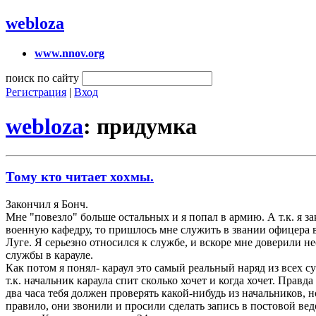
webloza
www.nnov.org
поиск по сайту
Регистрация
|
Вход
webloza
: придумка
Тому кто читает хохмы.
Закончил я Бонч.
Мне "повезло" больше остальных и я попал в армию. А т.к. я з
военную кафедру, то пришлось мне служить в звании офицера 
Луге. Я серьезно относился к службе, и вскоре мне доверили н
службы в карауле.
Как потом я понял- караул это самый реальный наряд из всех 
т.к. начальник караула спит сколько хочет и когда хочет. Правд
два часа тебя должен проверять какой-нибудь из начальников, н
правило, они звонили и просили сделать запись в постовой ве