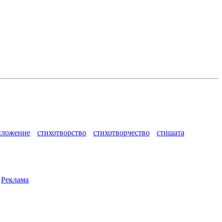
сложение
стихотворство
стихотворчество
стишата
|
Реклама