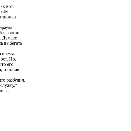
ак вот,
ужбу
л звонка
араула
бы, звоню
о. Думаю:
сь выбегать
о время
ост. Но,
что его
, и попав
то разбудил,
 службу."
не я.