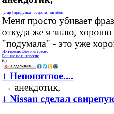
угар
|
придумка
|
острота
|
загибон
Меня просто убивает фраз
откуда же я знаю, хорошо
"подумала" - это уже хор
Интересно
Вам интересно
Больше не интересно
(
0
)
Поделиться…
↑
Непонятное....
→
анекдотик,
↓
Nissan сделал свиреп