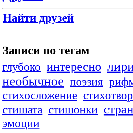
Найти друзей
Записи по тегам
лир
интересно
глубоко
необычное
поэзия
риф
стихосложение
стихотвор
стра
стишата
стишонки
эмоции