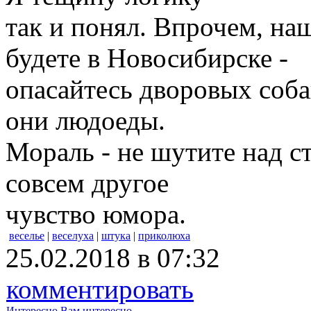
так и понял. Впрочем, наш
будете в Новосибирске -
опасайтесь дворовых соба
они людоеды.
Мораль - не шутите над с
совсем другое
чувство юмора.
веселье
|
веселуха
|
штука
|
приколюха
25.02.2018 в 07:32
комментировать
Интересно
Вам интересно