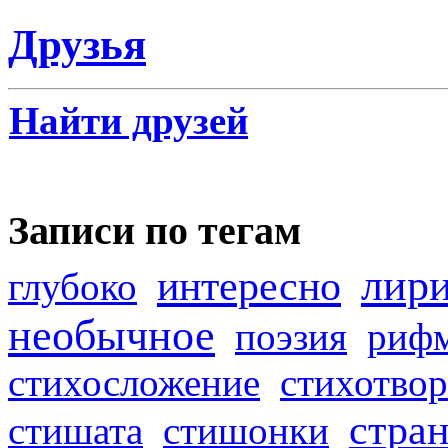
Друзья
Найти друзей
Записи по тегам
лир
интересно
глубоко
необычное
поэзия
риф
стихосложение
стихотвор
стра
стишата
стишонки