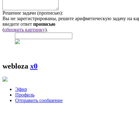
Решение задачи (прописью):
Вы не зарегистрированы, решите арифметическую задачу на ка
введите ответ
прописью
(
обновить картинку
).
webloza
x
0
Эфир
Профиль
Отправить сообщение