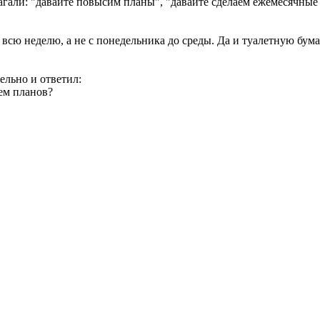
агали: "давайте повысим планы", "давайте сделаем ежемесячные
на всю неделю, а не с понедельника до среды. Да и туалетную бум
ельно и ответил:
ием планов?