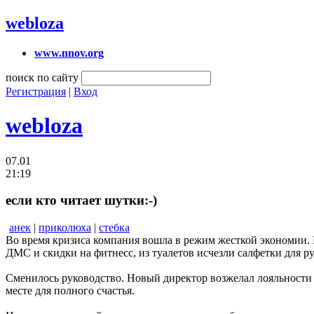
webloza
www.nnov.org
поиск по сайту
Регистрация
|
Вход
webloza
07.01
21:19
если кто читает шутки:-)
анек
|
приколюха
|
стебка
Во время кризиса компания вошла в режим жесткой экономии.
ДМС и скидки на фитнесс, из туалетов исчезли салфетки для ру
Сменилось руководство. Новый директор возжелал лояльности и
месте для полного счастья.