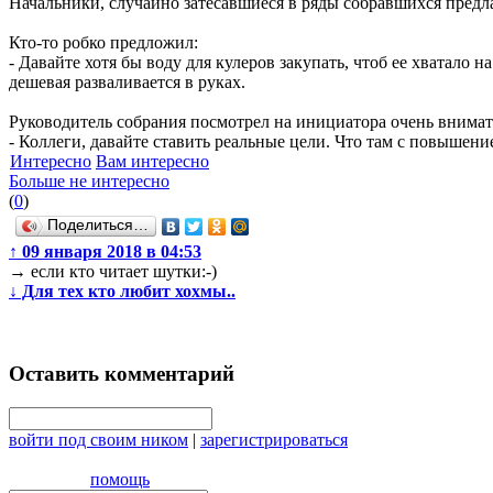
Начальники, случайно затесавшиеся в ряды собравшихся предл
Кто-то робко предложил:
- Давайте хотя бы воду для кулеров закупать, чтоб ее хватало 
дешевая разваливается в руках.
Руководитель собрания посмотрел на инициатора очень внимат
- Коллеги, давайте ставить реальные цели. Что там с повышен
Интересно
Вам интересно
Больше не интересно
(
0
)
Поделиться…
↑
09 января 2018 в 04:53
→
если кто читает шутки:-)
↓
Для тех кто любит хохмы..
Оставить комментарий
войти под своим ником
|
зарегистрироваться
помощь