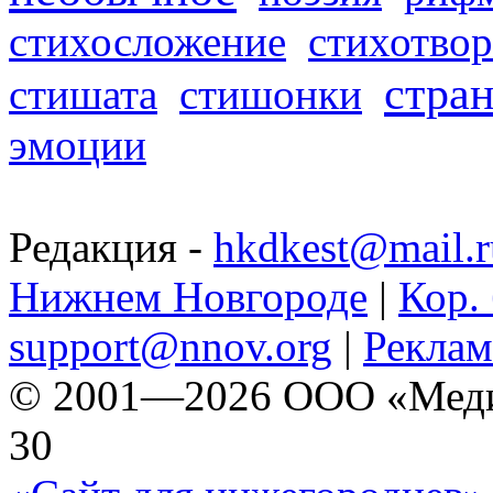
стихосложение
стихотвор
стра
стишата
стишонки
эмоции
Редакция -
hkdkest@mail.r
Нижнем Новгороде
|
Кор. 
support@nnov.org
|
Реклам
© 2001—2026 ООО «Медиа 
30