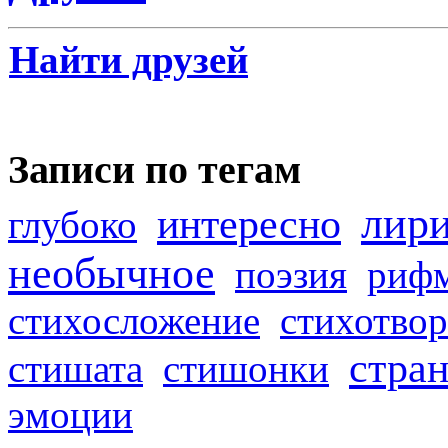
Найти друзей
Записи по тегам
лир
интересно
глубоко
необычное
поэзия
риф
стихосложение
стихотвор
стра
стишата
стишонки
эмоции