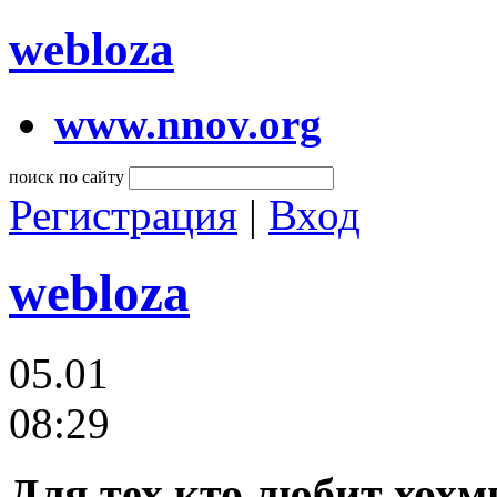
webloza
www.nnov.org
поиск по сайту
Регистрация
|
Вход
webloza
05.01
08:29
Для тех кто любит хохм