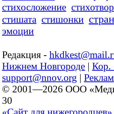
стихосложение
стихотвор
стра
стишата
стишонки
эмоции
Редакция -
hkdkest@mail.r
Нижнем Новгороде
|
Кор. 
support@nnov.org
|
Реклам
© 2001—2026 ООО «Медиа 
30
«Сайт для нижегородцев» 