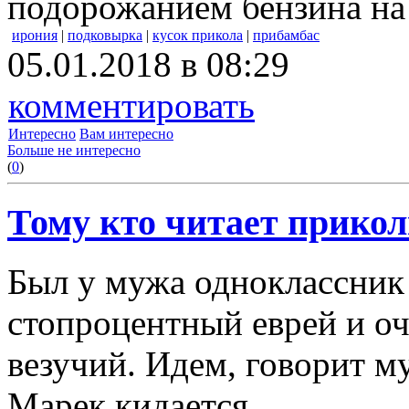
подорожанием бензина на
ирония
|
подковырка
|
кусок прикола
|
прибамбас
05.01.2018 в 08:29
комментировать
Интересно
Вам интересно
Больше не интересно
(
0
)
Тому кто читает прикол
Был у мужа одноклассник
стопроцентный еврей и о
везучий. Идем, говорит му
Марек кидается