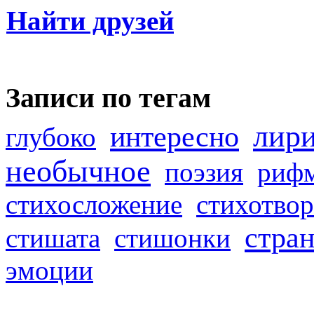
Найти друзей
Записи по тегам
лир
интересно
глубоко
необычное
поэзия
риф
стихосложение
стихотвор
стра
стишата
стишонки
эмоции