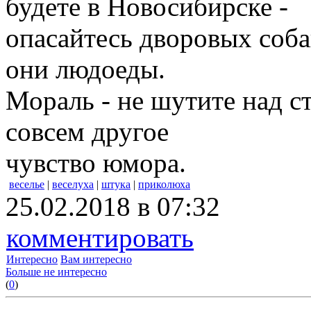
будете в Новосибирске -
опасайтесь дворовых соба
они людоеды.
Мораль - не шутите над с
совсем другое
чувство юмора.
веселье
|
веселуха
|
штука
|
приколюха
25.02.2018 в 07:32
комментировать
Интересно
Вам интересно
Больше не интересно
(
0
)