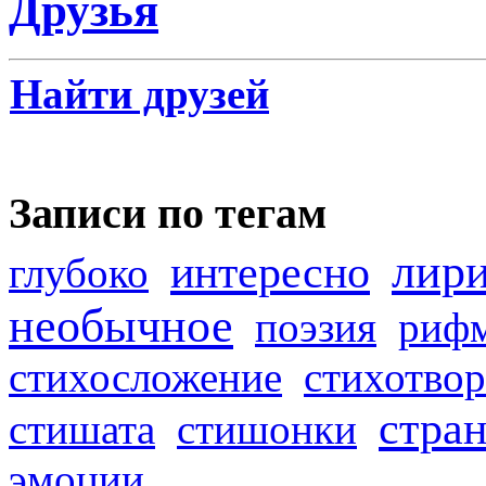
Друзья
Найти друзей
Записи по тегам
лир
интересно
глубоко
необычное
поэзия
риф
стихосложение
стихотвор
стра
стишата
стишонки
эмоции