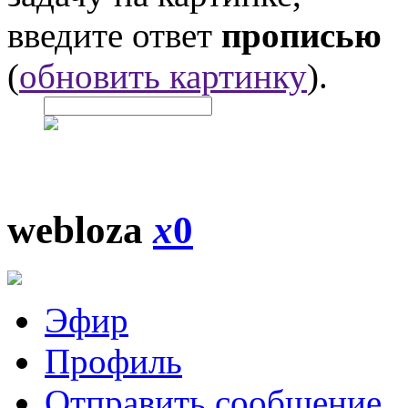
введите ответ
прописью
(
обновить картинку
).
webloza
x
0
Эфир
Профиль
Отправить сообщение