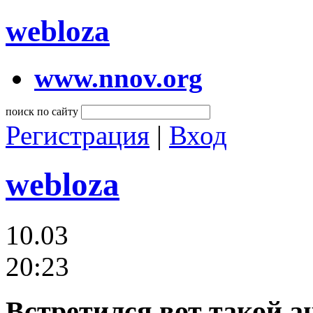
webloza
www.nnov.org
поиск по сайту
Регистрация
|
Вход
webloza
10.03
20:23
Встретился вот такой а