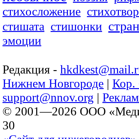
стихосложение
стихотвор
стра
стишата
стишонки
эмоции
Редакция -
hkdkest@mail.r
Нижнем Новгороде
|
Кор. 
support@nnov.org
|
Реклам
© 2001—2026 ООО «Медиа 
30