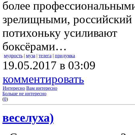
более профессиональным
зрелищными, российский 
потихоньку усиливают
боксёрами…
мудрость
|
муза
|
телега
|
придумка
19.05.2017 в 03:09
комментировать
Интересно
Вам интересно
Больше не интересно
(
0
)
веселуха)