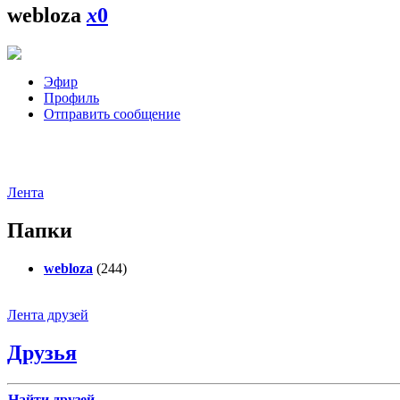
webloza
x
0
Эфир
Профиль
Отправить сообщение
Лента
Папки
webloza
(244)
Лента друзей
Друзья
Найти друзей