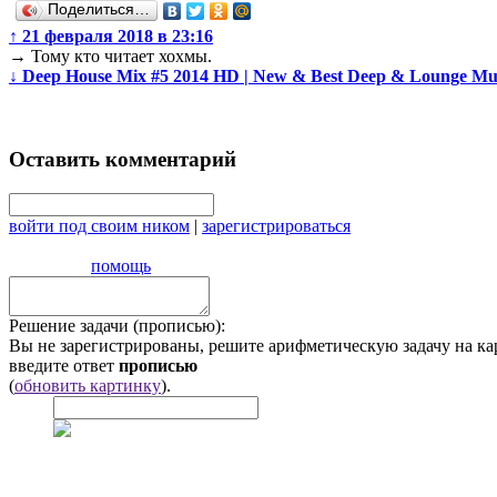
Поделиться…
↑
21 февраля 2018 в 23:16
→
Тому кто читает хохмы.
↓
Deep House Mix #5 2014 HD | New & Best Deep & Lounge Mu
Оставить комментарий
войти под своим ником
|
зарегистрироваться
помощь
Решение задачи (прописью):
Вы не зарегистрированы, решите арифметическую задачу на ка
введите ответ
прописью
(
обновить картинку
).