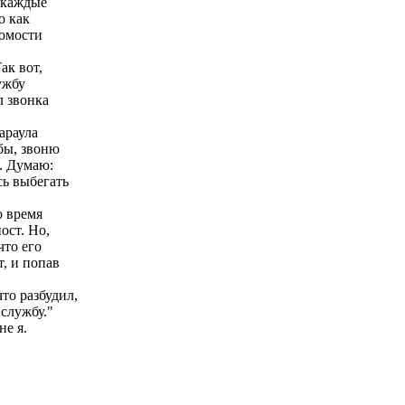
а каждые
о как
домости
ак вот,
ужбу
л звонка
араула
бы, звоню
о. Думаю:
сь выбегать
о время
ост. Но,
что его
, и попав
то разбудил,
 службу."
не я.