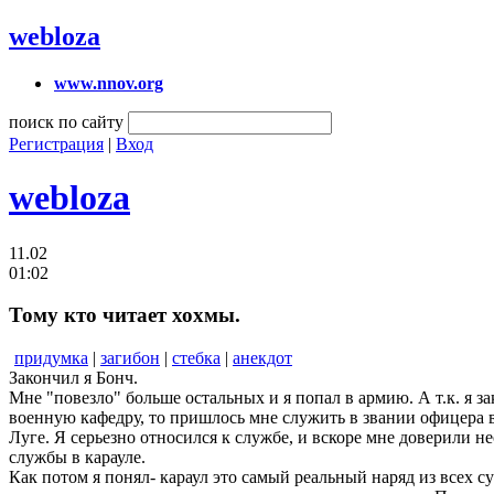
webloza
www.nnov.org
поиск по сайту
Регистрация
|
Вход
webloza
11.02
01:02
Тому кто читает хохмы.
придумка
|
загибон
|
стебка
|
анекдот
Закончил я Бонч.
Мне "повезло" больше остальных и я попал в армию. А т.к. я з
военную кафедру, то пришлось мне служить в звании офицера 
Луге. Я серьезно относился к службе, и вскоре мне доверили н
службы в карауле.
Как потом я понял- караул это самый реальный наряд из всех 