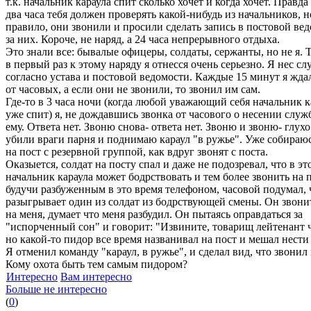
т.к. начальник караула спит сколько хочет и когда хочет. Правд
два часа тебя должен проверять какой-нибудь из начальников, н
правило, они звонили и просили сделать запись в постовой ве
за них. Короче, не наряд, а 24 часа непрерывного отдыха.
Это знали все: бывалые офицеры, солдаты, сержанты, но не я. Т
в первый раз к этому наряду я отнесся очень серьезно. Я нес сл
согласно устава и постовой ведомости. Каждые 15 минут я жда
от часовых, а если они не звонили, то звонил им сам.
Где-то в 3 часа ночи (когда любой уважающий себя начальник к
уже спит) я, не дождавшись звонка от часового о несении служ
ему. Ответа нет. Звоню снова- ответа нет. Звоню и звоню- глух
убили враги парня и поднимаю караул "в ружье". Уже собираю
на пост с резервной группой, как вдруг звонят с поста.
Оказыется, солдат на посту спал и даже не подозревал, что в эт
начальник караула может бодрствовать и тем более звонить на п
будучи разбуженным в это время телефоном, часовой подумал, 
разыгрывает один из солдат из бодрствующей смены. Он звонит
на меня, думает что меня разбудил. Он пытаясь оправдаться за
"испорченный сон" и говорит: "Извините, товарищ лейтенант ч
но какой-то пидор все время названивал на пост и мешал нести
Я отменил команду "караул, в ружье", и сделал вид, что звонил 
Кому охота быть тем самым пидором?
Интересно
Вам интересно
Больше не интересно
(
0
)