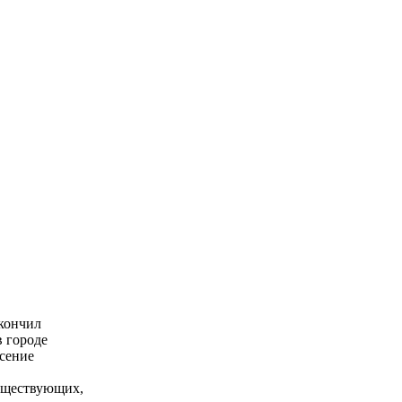
акончил
в городе
есение
существующих,