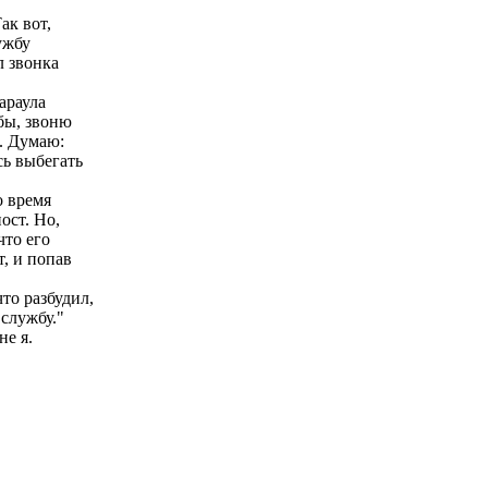
ак вот,
ужбу
л звонка
араула
бы, звоню
о. Думаю:
сь выбегать
о время
ост. Но,
что его
, и попав
то разбудил,
 службу."
не я.