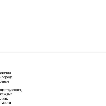
акончил
в городе
есение
существующих,
а каждые
о как
домости