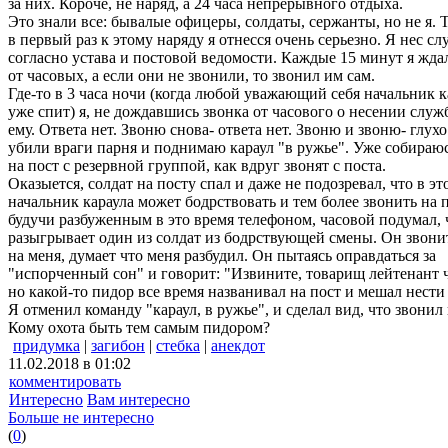
за них. Короче, не наряд, а 24 часа непрерывного отдыха.
Это знали все: бывалые офицеры, солдаты, сержанты, но не я. Т
в первый раз к этому наряду я отнесся очень серьезно. Я нес сл
согласно устава и постовой ведомости. Каждые 15 минут я жда
от часовых, а если они не звонили, то звонил им сам.
Где-то в 3 часа ночи (когда любой уважающий себя начальник к
уже спит) я, не дождавшись звонка от часового о несении служ
ему. Ответа нет. Звоню снова- ответа нет. Звоню и звоню- глух
убили враги парня и поднимаю караул "в ружье". Уже собираю
на пост с резервной группой, как вдруг звонят с поста.
Оказыется, солдат на посту спал и даже не подозревал, что в эт
начальник караула может бодрствовать и тем более звонить на п
будучи разбуженным в это время телефоном, часовой подумал, 
разыгрывает один из солдат из бодрствующей смены. Он звонит
на меня, думает что меня разбудил. Он пытаясь оправдаться за
"испорченный сон" и говорит: "Извините, товарищ лейтенант ч
но какой-то пидор все время названивал на пост и мешал нести
Я отменил команду "караул, в ружье", и сделал вид, что звонил 
Кому охота быть тем самым пидором?
придумка
|
загибон
|
стебка
|
анекдот
11.02.2018 в 01:02
комментировать
Интересно
Вам интересно
Больше не интересно
(
0
)