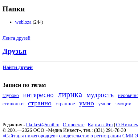
Папки
webloza
(244)
Лента друзей
Друзья
Найти друзей
Записи по тегам
лирика
интересно
мудрость
глубоко
необычн
странно
умно
стишонки
странное
умное
эмоции
Редакция -
hkdkest@mail.ru
|
О проекте
|
Карта сайта
|
О Нижнем
© 2001—2026 ООО «Медиа Инвест», тел.: (831) 291-78-30
«Сайт для нижегородцев» свидетельство о регистрации СМИ Эл