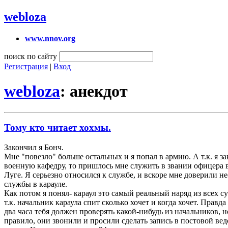
webloza
www.nnov.org
поиск по сайту
Регистрация
|
Вход
webloza
: анекдот
Тому кто читает хохмы.
Закончил я Бонч.
Мне "повезло" больше остальных и я попал в армию. А т.к. я з
военную кафедру, то пришлось мне служить в звании офицера 
Луге. Я серьезно относился к службе, и вскоре мне доверили н
службы в карауле.
Как потом я понял- караул это самый реальный наряд из всех 
т.к. начальник караула спит сколько хочет и когда хочет. Правд
два часа тебя должен проверять какой-нибудь из начальников, н
правило, они звонили и просили сделать запись в постовой ве