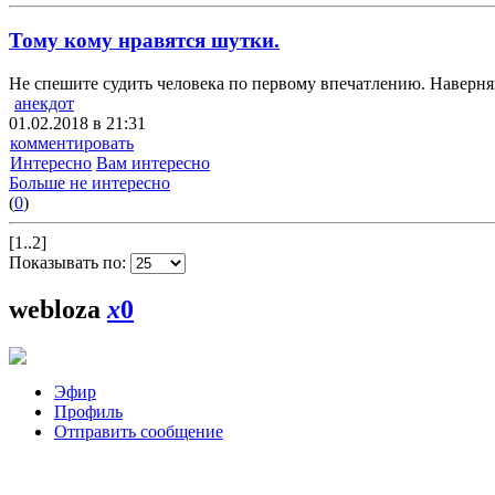
Тому кому нравятся шутки.
Не спешите судить человека по первому впечатлению. Наверняк
анекдот
01.02.2018 в 21:31
комментировать
Интересно
Вам интересно
Больше не интересно
(
0
)
[1..2]
Показывать по:
webloza
x
0
Эфир
Профиль
Отправить сообщение