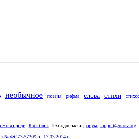
необычное
слова
стихи
о
поэзия
рифма
стихо
 Новгороде
|
Кор. блог
, Техподдержка:
форум
,
support@nnov.org
 № ФС77-57309 от 17.03.2014 г.