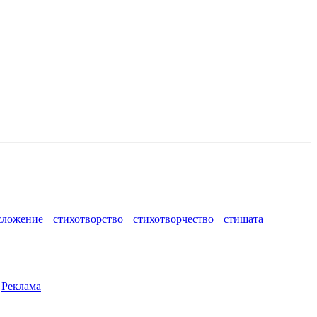
сложение
стихотворство
стихотворчество
стишата
|
Реклама