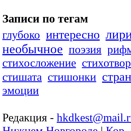
Записи по тегам
лир
интересно
глубоко
необычное
поэзия
риф
стихосложение
стихотвор
стра
стишата
стишонки
эмоции
Редакция -
hkdkest@mail.r
Нижнем Новгороде
|
Кор. 