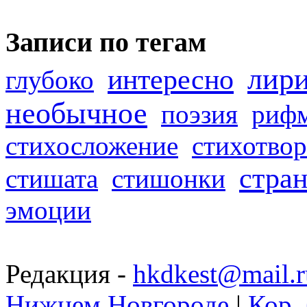
Записи по тегам
лир
интересно
глубоко
необычное
поэзия
риф
стихосложение
стихотвор
стра
стишата
стишонки
эмоции
Редакция -
hkdkest@mail.r
Нижнем Новгороде
|
Кор. 