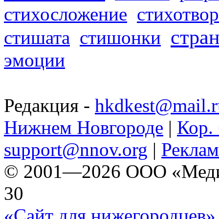
стихосложение
стихотвор
стра
стишата
стишонки
эмоции
Редакция -
hkdkest@mail.r
Нижнем Новгороде
|
Кор. 
support@nnov.org
|
Реклам
© 2001—2026 ООО «Медиа 
30
«Сайт для нижегородцев» 