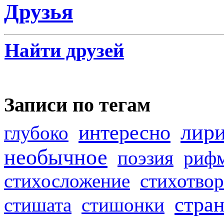
Друзья
Найти друзей
Записи по тегам
лир
интересно
глубоко
необычное
поэзия
риф
стихосложение
стихотвор
стра
стишата
стишонки