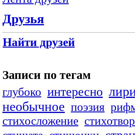
Друзья
Найти друзей
Записи по тегам
лир
интересно
глубоко
необычное
поэзия
риф
стихосложение
стихотвор
стра