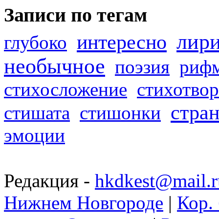
Записи по тегам
лир
интересно
глубоко
необычное
поэзия
риф
стихосложение
стихотвор
стра
стишата
стишонки
эмоции
Редакция -
hkdkest@mail.r
Нижнем Новгороде
|
Кор. 