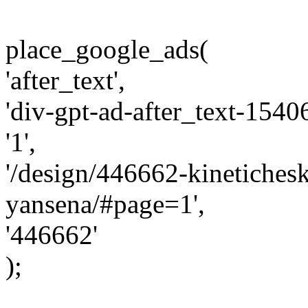
place_google_ads(
'after_text',
'div-gpt-ad-after_text-154
'1',
'/design/446662-kinetichesk
yansena/#page=1',
'446662'
);