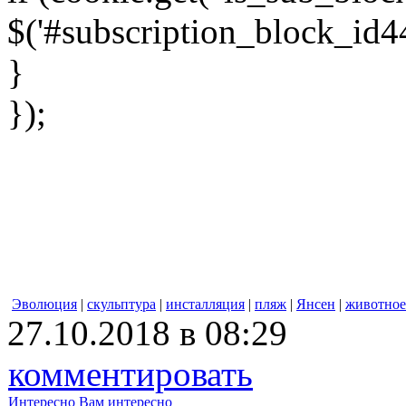
$('#subscription_block_id44
}
});
Эволюция
|
скульптура
|
инсталляция
|
пляж
|
Янсен
|
животное
27.10.2018 в 08:29
комментировать
Интересно
Вам интересно