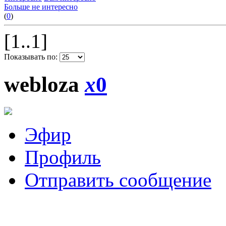
Больше не интересно
(
0
)
[1..1]
Показывать по:
webloza
x
0
Эфир
Профиль
Отправить сообщение