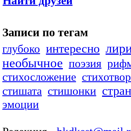
Найти друзей
Записи по тегам
лир
интересно
глубоко
необычное
поэзия
риф
стихосложение
стихотвор
стра
стишата
стишонки
эмоции