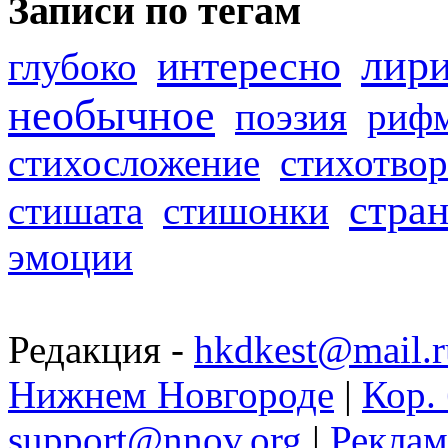
Записи по тегам
лир
интересно
глубоко
необычное
поэзия
риф
стихосложение
стихотвор
стра
стишата
стишонки
эмоции
Редакция -
hkdkest@mail.r
Нижнем Новгороде
|
Кор. 
support@nnov.org
|
Реклам