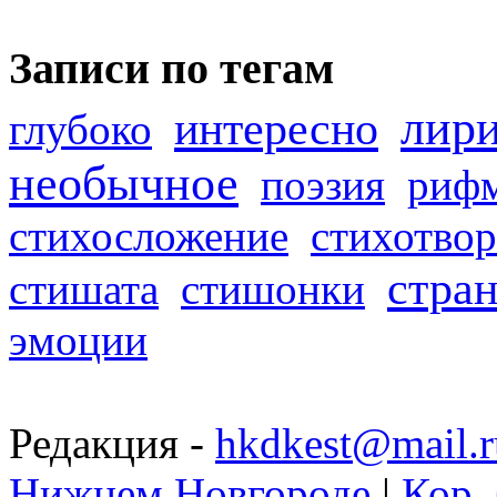
Записи по тегам
лир
интересно
глубоко
необычное
поэзия
риф
стихосложение
стихотвор
стра
стишата
стишонки
эмоции
Редакция -
hkdkest@mail.r
Нижнем Новгороде
|
Кор. 