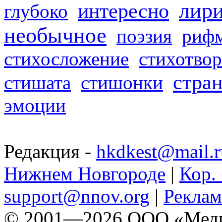
лир
интересно
глубоко
необычное
поэзия
риф
стихосложение
стихотвор
стра
стишата
стишонки
эмоции
Редакция -
hkdkest@mail.r
Нижнем Новгороде
|
Кор. 
support@nnov.org
|
Реклам
© 2001—2026 ООО «Медиа 