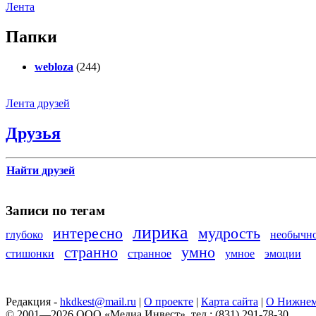
Лента
Папки
webloza
(244)
Лента друзей
Друзья
Найти друзей
Записи по тегам
лирика
интересно
мудрость
глубоко
необычн
странно
умно
стишонки
странное
умное
эмоции
Редакция -
hkdkest@mail.ru
|
О проекте
|
Карта сайта
|
О Нижнем
© 2001—2026 ООО «Медиа Инвест», тел.: (831) 291-78-30