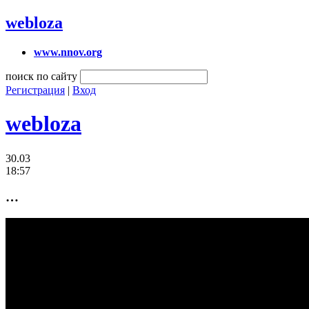
webloza
www.nnov.org
поиск по сайту
Регистрация
|
Вход
webloza
30.03
18:57
…