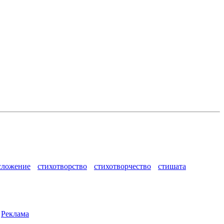
сложение
стихотворство
стихотворчество
стишата
|
Реклама