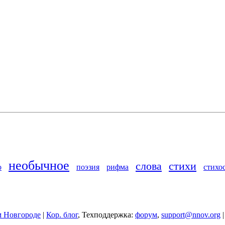
необычное
слова
стихи
о
поэзия
рифма
стихо
 Новгороде
|
Кор. блог
, Техподдержка:
форум
,
support@nnov.org