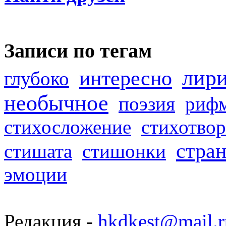
Записи по тегам
лир
интересно
глубоко
необычное
поэзия
риф
стихосложение
стихотвор
стра
стишата
стишонки
эмоции
Редакция -
hkdkest@mail.r