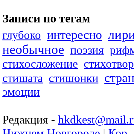
Записи по тегам
лир
интересно
глубоко
необычное
поэзия
риф
стихосложение
стихотвор
стра
стишата
стишонки
эмоции
Редакция -
hkdkest@mail.r
Нижнем Новгороде
|
Кор. 