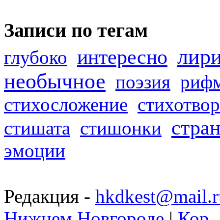
Записи по тегам
лир
интересно
глубоко
необычное
поэзия
риф
стихосложение
стихотвор
стра
стишата
стишонки
эмоции
Редакция -
hkdkest@mail.r
Нижнем Новгороде
|
Кор. 