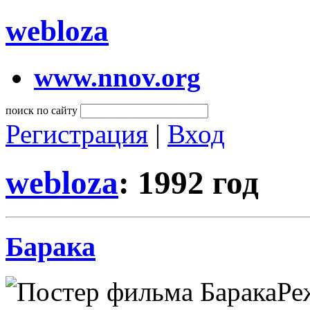
webloza
www.nnov.org
поиск по сайту
Регистрация
|
Вход
webloza
: 1992 год
Барака
Ре