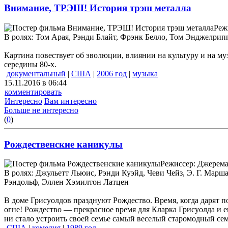
Внимание, ТРЭШ! История трэш металла
Реж
В ролях: Том Арая, Рэнди Блайт, Фрэнк Белло, Том Энджелрип
Картина повествует об эволюции, влиянии на культуру и на му
середины 80-х.
документальный
|
США
|
2006 год
|
музыка
15.11.2016 в 06:44
комментировать
Интересно
Вам интересно
Больше не интересно
(
0
)
Рождественские каникулы
Режиссер: Джерема
В ролях: Джульетт Льюис, Рэнди Куэйд, Чеви Чейз, Э. Г. Ма
Рэндольф, Эллен Хэмилтон Латцен
В доме Грисуолдов празднуют Рождество. Время, когда дарят п
огне! Рождество — прекрасное время для Кларка Грисуолда и ег
ни стало устроить своей семье самый веселый старомодный семе
США
|
комедия
|
1989 год