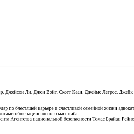
р, Джейсон Ли, Джон Войт, Скотт Каан, Джеймс Легрос, Джейк 
ар по блестящей карьере и счастливой семейной жизни адвоката
тригами общенационального масштаба.
мента Агентства национальной безопасности Томас Брайан Рей