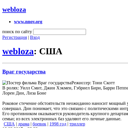
webloza
www.nnov.org
поиск по сайту
Регистрация
|
Вход
webloza
: США
Враг государства
Режиссер: Тони Скотт
В ролях: Уилл Смит, Джин Хэкмен, Гэбриел Бирн, Барри Пеппе
Лорен Дин, Лиза Боне
Роковое стечение обстоятельств неожиданно наносит мощный уд
совершал. Дин понимает, что это связано с политическими ин
Его противником оказывается руководитель крупного департа
семьи; из всех электронных баз удаляют его личные данные.
США
|
драма
|
боевик
|
1998 год
|
триллер