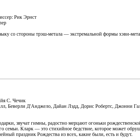
иссер: Рик Эрнст
пер
зыку со стороны трэш-метала — экстремальной формы хэви-метал
йя С. Чечик
ршалл, Беверли Д'Анджело, Дайан Лэдд, Дорис Робертс, Джонни
одарки, звучат гимны, радостно мерцают огоньки рождественской
о семьи. Кларк — это стихийное бедствие, которое может обруши
йный праздник Рождества из всех, какие были, есть и будут.