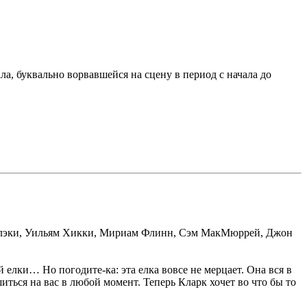
а, буквально ворвавшейся на сцену в период с начала до
 Галэки, Уильям Хикки, Мириам Флинн, Сэм МакМюррей, Джон
 елки… Но погодите-ка: эта елка вовсе не мерцает. Она вся в
ться на вас в любой момент. Теперь Кларк хочет во что бы то