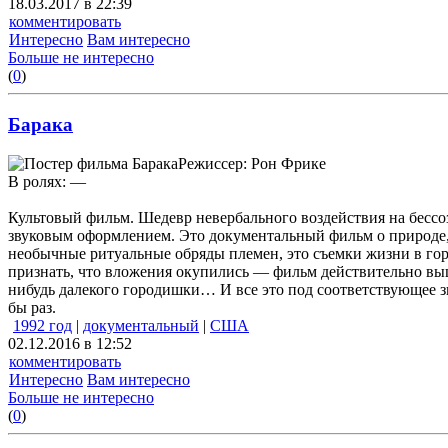
18.03.2017 в 22:39
комментировать
Интересно
Вам интересно
Больше не интересно
(
0
)
Барака
Режиссер: Рон Фрике
В ролях: —
Культовый фильм. Шедевр невербального воздействия на бессо
звуковым оформлением. Это документальный фильм о природе, 
необычные ритуальные обряды племен, это съемки жизни в город
признать, что вложения окупились — фильм действительно выш
нибудь далекого городишки… И все это под соответствующее зв
бы раз.
1992 год
|
документальный
|
США
02.12.2016 в 12:52
комментировать
Интересно
Вам интересно
Больше не интересно
(
0
)