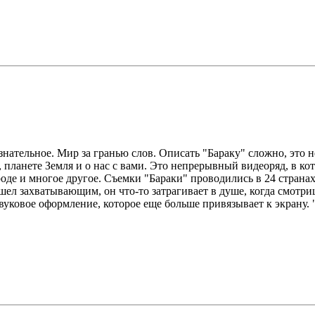
знательное. Мир за гранью слов. Описать "Бараку" сложно, это
планете Земля и о нас с вами. Это непрерывный видеоряд, в к
е и многое другое. Съемки "Бараки" проводились в 24 странах м
ел захватывающим, он что-то затрагивает в душе, когда смотр
уковое оформление, которое еще больше привязывает к экрану. "