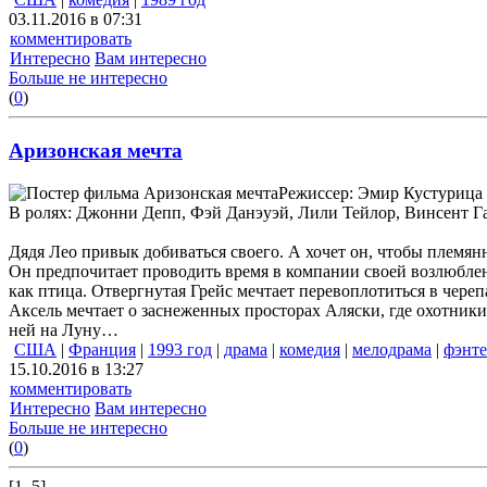
03.11.2016 в 07:31
комментировать
Интересно
Вам интересно
Больше не интересно
(
0
)
Аризонская мечта
Режиссер: Эмир Кустурица
В ролях: Джонни Депп, Фэй Данэуэй, Лили Тейлор, Винсент Г
Дядя Лео привык добиваться своего. А хочет он, чтобы племянн
Он предпочитает проводить время в компании своей возлюблен
как птица. Отвергнутая Грейс мечтает перевоплотиться в череп
Аксель мечтает о заснеженных просторах Аляски, где охотники
ней на Луну…
США
|
Франция
|
1993 год
|
драма
|
комедия
|
мелодрама
|
фэнте
15.10.2016 в 13:27
комментировать
Интересно
Вам интересно
Больше не интересно
(
0
)
[1..5]