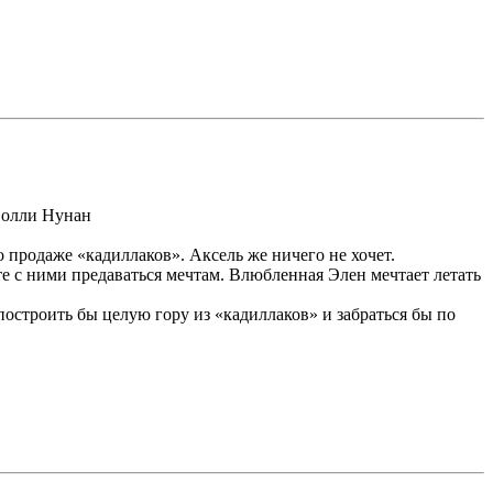
Полли Нунан
о продаже «кадиллаков». Аксель же ничего не хочет.
е с ними предаваться мечтам. Влюбленная Элен мечтает летать
построить бы целую гору из «кадиллаков» и забраться бы по