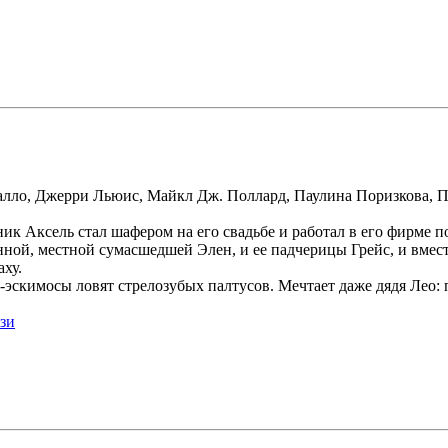
алло, Джерри Льюис, Майкл Дж. Поллард, Паулина Поризкова, 
ик Аксель стал шафером на его свадьбе и работал в его фирме п
ной, местной сумасшедшей Элен, и ее падчерицы Грейс, и вмест
аху.
-эскимосы ловят стрелозубых палтусов. Мечтает даже дядя Лео: 
зи