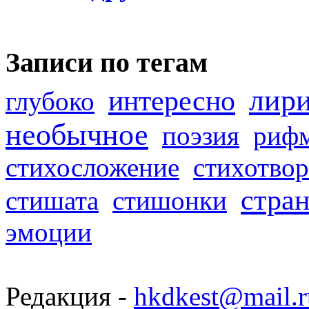
Записи по тегам
лир
интересно
глубоко
необычное
поэзия
риф
стихосложение
стихотвор
стра
стишата
стишонки
эмоции
Редакция -
hkdkest@mail.r