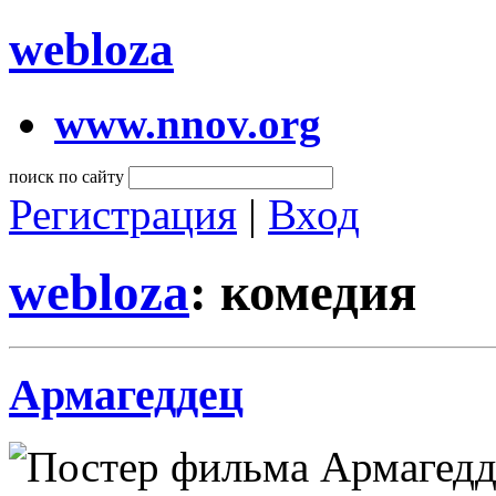
webloza
www.nnov.org
поиск по сайту
Регистрация
|
Вход
webloza
: комедия
Армагеддец