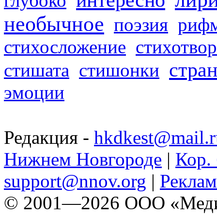
глубоко
необычное
поэзия
риф
стихосложение
стихотвор
стра
стишата
стишонки
эмоции
Редакция -
hkdkest@mail.r
Нижнем Новгороде
|
Кор. 
support@nnov.org
|
Реклам
© 2001—2026 ООО «Медиа 