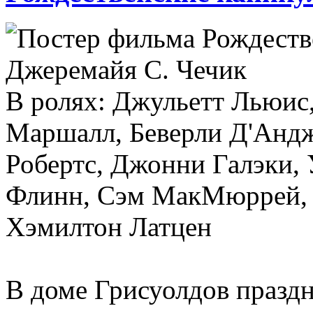
Джеремайя С. Чечик
В ролях: Джульетт Льюис,
Маршалл, Беверли Д'Андж
Робертс, Джонни Галэки,
Флинн, Сэм МакМюррей, 
Хэмилтон Латцен
В доме Грисуолдов праздн