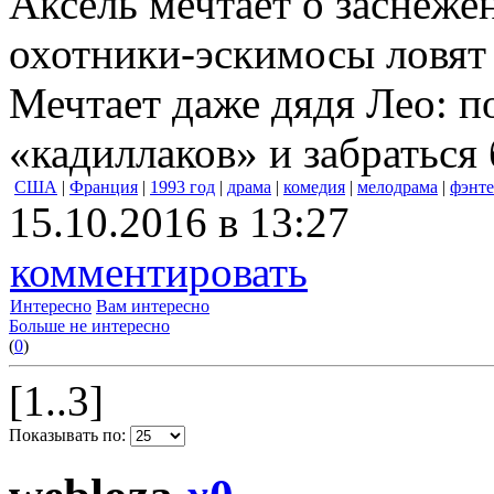
Аксель мечтает о заснеже
охотники-эскимосы ловят 
Мечтает даже дядя Лео: п
«кадиллаков» и забраться
США
|
Франция
|
1993 год
|
драма
|
комедия
|
мелодрама
|
фэнте
15.10.2016 в 13:27
комментировать
Интересно
Вам интересно
Больше не интересно
(
0
)
[1..3]
Показывать по: