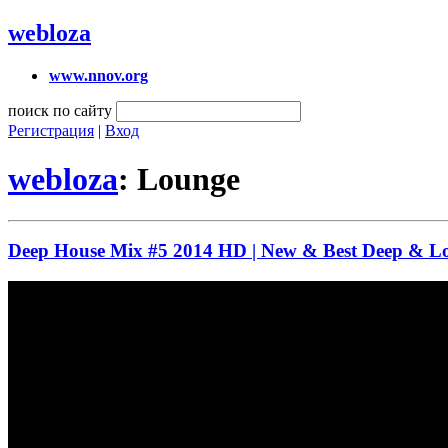
webloza
www.nnov.org
поиск по сайту
Регистрация
|
Вход
webloza
: Lounge
Deep House Mix #5 2014 HD | New & Best Deep & L