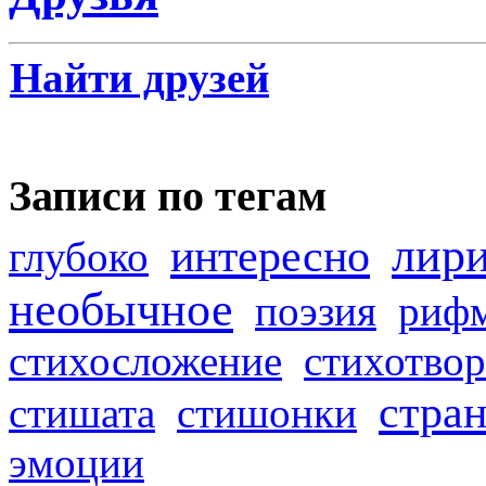
Найти друзей
Записи по тегам
лир
интересно
глубоко
необычное
поэзия
риф
стихосложение
стихотвор
стра
стишата
стишонки
эмоции