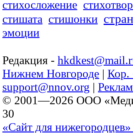
стихосложение
стихотвор
стра
стишата
стишонки
эмоции
Редакция -
hkdkest@mail.r
Нижнем Новгороде
|
Кор. 
support@nnov.org
|
Реклам
© 2001—2026 ООО «Медиа 
30
«Сайт для нижегородцев» 