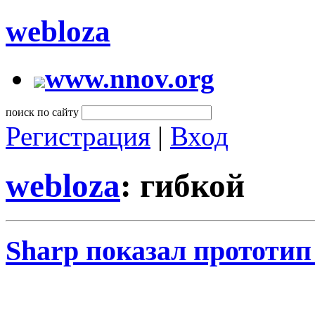
webloza
www.nnov.org
поиск по сайту
Регистрация
|
Вход
webloza
: гибкой
Sharp показал прототи