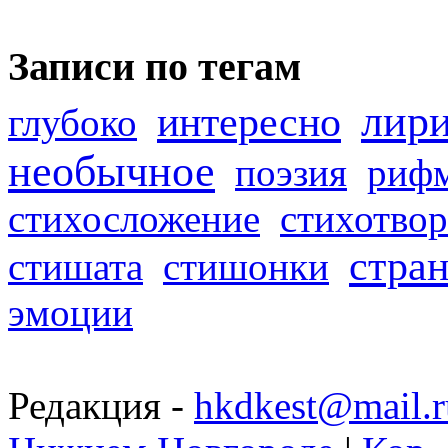
Записи по тегам
лир
интересно
глубоко
необычное
поэзия
риф
стихосложение
стихотвор
стра
стишата
стишонки
эмоции
Редакция -
hkdkest@mail.r