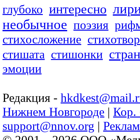
лир
интересно
глубоко
необычное
поэзия
риф
стихосложение
стихотвор
стра
стишата
стишонки
эмоции
Редакция -
hkdkest@mail.r
Нижнем Новгороде
|
Кор. 
support@nnov.org
|
Реклам
© 2001—2026 ООО «Медиа 