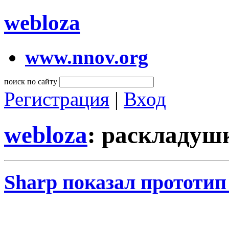
webloza
www.nnov.org
поиск по сайту
Регистрация
|
Вход
webloza
: раскладуш
Sharp показал прототи