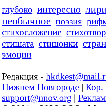
лир
интересно
глубоко
необычное
поэзия
риф
стихосложение
стихотвор
стра
стишата
стишонки
эмоции
Редакция -
hkdkest@mail.r
Нижнем Новгороде
|
Кор. 
support@nnov.org
|
Реклам