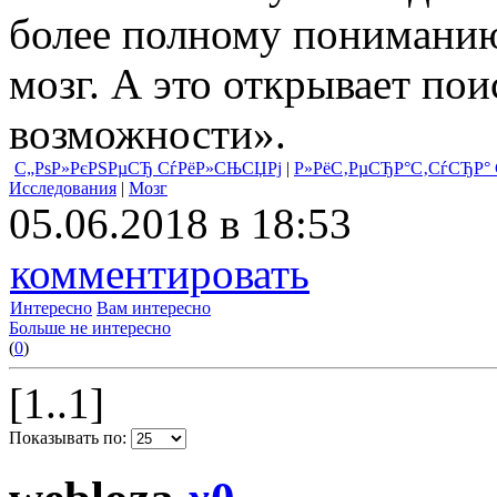
более полному пониманию 
мозг. А это открывает по
возможности».
С„РѕР»РєРЅРµСЂ СѓРёР»СЊСЏРј
|
Р»РёС‚РµСЂР°С‚СѓСЂР° С
Исследования
|
Мозг
05.06.2018 в 18:53
комментировать
Интересно
Вам интересно
Больше не интересно
(
0
)
[1..1]
Показывать по: