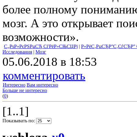
более полному пониманию 
мозг. А это открывает по
возможности».
С„РѕР»РєРЅРµСЂ СѓРёР»СЊСЏРј
|
Р»РёС‚РµСЂР°С‚СѓСЂР° С
Исследования
|
Мозг
05.06.2018 в 18:53
комментировать
Интересно
Вам интересно
Больше не интересно
(
0
)
[1..1]
Показывать по: