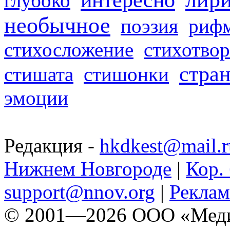
глубоко
необычное
поэзия
риф
стихосложение
стихотвор
стра
стишата
стишонки
эмоции
Редакция -
hkdkest@mail.r
Нижнем Новгороде
|
Кор. 
support@nnov.org
|
Реклам
© 2001—2026 ООО «Медиа 