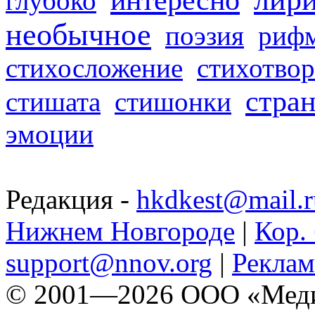
глубоко
необычное
поэзия
риф
стихосложение
стихотвор
стра
стишата
стишонки
эмоции
Редакция -
hkdkest@mail.r
Нижнем Новгороде
|
Кор. 
support@nnov.org
|
Реклам
© 2001—2026 ООО «Медиа 