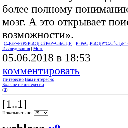
более полному пониманию 
мозг. А это открывает по
возможности».
С„РѕР»РєРЅРµСЂ СѓРёР»СЊСЏРј
|
Р»РёС‚РµСЂР°С‚СѓСЂР° С
Исследования
|
Мозг
05.06.2018 в 18:53
комментировать
Интересно
Вам интересно
Больше не интересно
(
0
)
[1..1]
Показывать по: